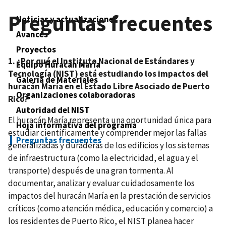
Preguntas frecuentes
Noticias y actualizaciones
Avances
Proyectos
1. ¿Por qué el Instituto Nacional de Estándares y
Equipo Huracán María
Tecnología (NIST) está estudiando los impactos del
Galería de Materiales
huracán María en el Estado Libre Asociado de Puerto
Organizaciones colaboradoras
Rico?
Autoridad del NIST
El huracán María representa una oportunidad única para
Hoja informativa del programa
estudiar científicamente y comprender mejor las fallas
Preguntas frecuentes
generalizadas y duraderas de los edificios y los sistemas
de infraestructura (como la electricidad, el agua y el
transporte) después de una gran tormenta. Al
documentar, analizar y evaluar cuidadosamente los
impactos del huracán María en la prestación de servicios
críticos (como atención médica, educación y comercio) a
los residentes de Puerto Rico, el NIST planea hacer