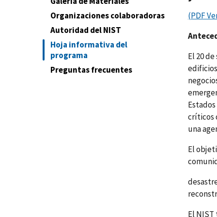
Galería de Materiales
(
PDF Ve
Organizaciones colaboradoras
Autoridad del NIST
Anteced
Hoja informativa del
programa
El 20 de
edifici
Preguntas frecuentes
negocios
emergenc
Estados 
críticos
una agen
El objet
comunida
desastre
reconstr
El NIST 