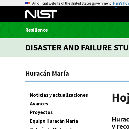
S
An official website of the United States government
Here’s ho
k
i
p
Resilience
t
o
DISASTER AND FAILURE STU
m
a
i
n
Huracán María
c
o
n
Ho
Noticias y actualizaciones
t
Avances
e
n
Proyectos
Hurac
t
Equipo Huracán María
y rec