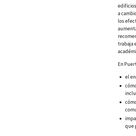
edificio
a cambio
los efec
aumentar
recomend
trabaja 
académi
En Puer
el e
cómo 
inclu
cómo
comu
impac
que 