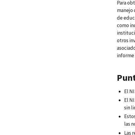
Para obt
manejo d
de educa
como ind
instituc
otros in
asociado
informe 
Punt
El NI
El N
sin l
Esto
las n
Las 