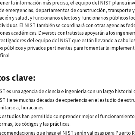
ener la información más precisa, el equipo del NIST planea invo
e emergencias, departamentos de construcción, transporte y ot
ción y salud, y funcionarios electos y funcionarios públicos loc
ividuos. El NIST también se coordinará con otras agencias fede
iones académicas. Diversos contratistas apoyarán a los ingenie
vestigadores del equipo del NIST que están llevando a cabo los
s públicos y privados pertinentes para fomentar la implement
final.
os clave:
ST es una agencia de ciencia e ingeniería con un largo historial
IST tiene muchas décadas de experiencia en el estudio de estr
imitarse a, huracanes.
s estudios han permitido comprender mejor el funcionamiento d
ormas, los códigos y las prácticas.
recomendaciones que haga el NIST serán valiosas para Puerto Ri