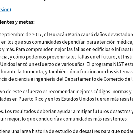
rsion
)
entes y metas:
 septiembre de 2017, el Huracán María causó daños devastador
os en los que sus comunidades dependían para atención médica
 y más. Para comprender mejor las fallas en edificios e infraes
ia, y cómo podemos prevenir tales fallas en el futuro, el Ins
Unidos lanzó un esfuerzo de varios años. El programa NIST es
 durante la tormenta, y también cómo funcionaron los sistema
cia de ciencia e ingeniería del Departamento de Comercio de l
ivo de este esfuerzo es recomendar mejores códigos, normas y 
des en Puerto Rico y en los Estados Unidos fueran más resiste
s. Los resultados deberían ayudar a mitigar futuros desastres 
uir mejor, lo que conduciría a comunidades más resistentes.
tiene una larga historia de estudio de desastres para que pod