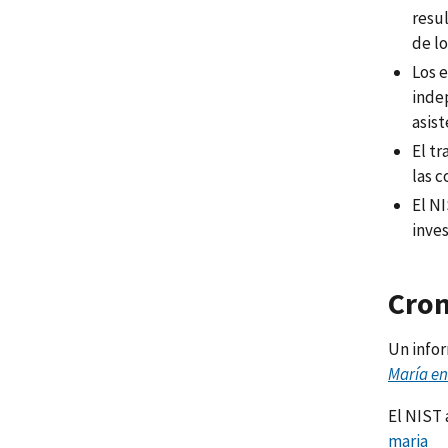
resul
de lo
Los 
indep
asist
El tr
las 
El N
inves
Cron
Un info
María en
El NIST 
maria