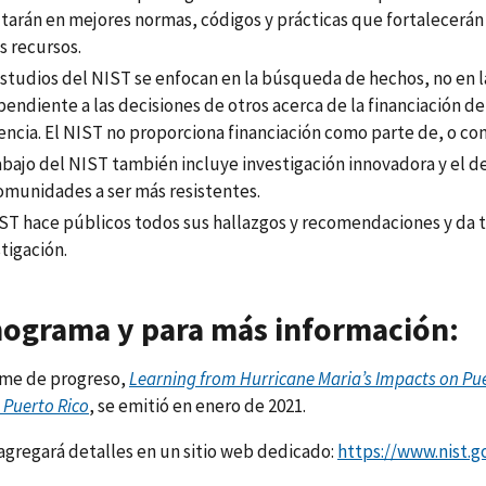
tarán en mejores normas, códigos y prácticas que fortalecerán l
s recursos.
estudios del NIST se enfocan en la búsqueda de hechos, no en la
endiente a las decisiones de otros acerca de la financiación de
encia. El NIST no proporciona financiación como parte de, o co
abajo del NIST también incluye investigación innovadora y el de
comunidades a ser más resistentes.
IST hace públicos todos sus hallazgos y recomendaciones y da t
tigación.
ograma y para más información:
rme de progreso,
Learning from Hurricane Maria’s Impacts on Pue
 Puerto Rico
, se emitió en enero de 2021.
agregará detalles en un sitio web dedicado:
https://www.nist.g