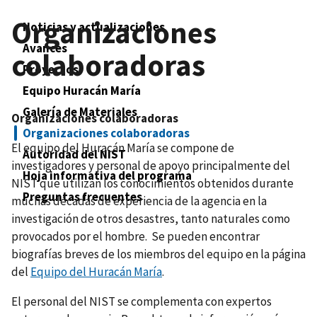
Organizaciones
Noticias y actualizaciones
Avances
colaboradoras
Proyectos
Equipo Huracán María
Galería de Materiales
Organizaciones colaboradoras
Organizaciones colaboradoras
El equipo del Huracán María se compone de
Autoridad del NIST
investigadores y personal de apoyo principalmente del
Hoja informativa del programa
NIST que utilizan los conocimientos obtenidos durante
Preguntas frecuentes
muchas décadas de experiencia de la agencia en la
investigación de otros desastres, tanto naturales como
provocados por el hombre. Se pueden encontrar
biografías breves de los miembros del equipo en la página
del
Equipo del Huracán María
.
El personal del NIST se complementa con expertos