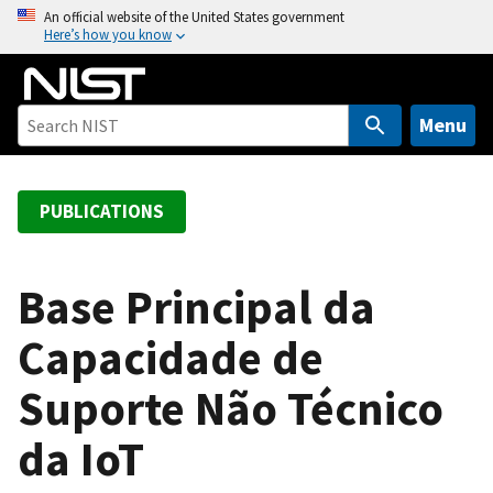
S
An official website of the United States government
Here’s how you know
k
i
p
t
Menu
o
m
a
PUBLICATIONS
i
n
c
Base Principal da
o
Capacidade de
n
t
Suporte Não Técnico
e
n
da IoT
t