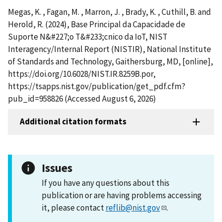
Megas, K. , Fagan, M. , Marron, J. , Brady, K. , Cuthill, B. and
Herold, R. (2024), Base Principal da Capacidade de
Suporte N&#227;o T&#233;cnico da IoT, NIST
Interagency/Internal Report (NISTIR), National Institute
of Standards and Technology, Gaithersburg, MD, [online],
https://doi.org/10.6028/NIST.IR.8259B.por,
https://tsapps.nist.gov/publication/get_pdf.cfm?
pub_id=958826 (Accessed August 6, 2026)
Additional citation formats
Issues
If you have any questions about this
publication or are having problems accessing
it, please contact
reflib@nist.gov
.